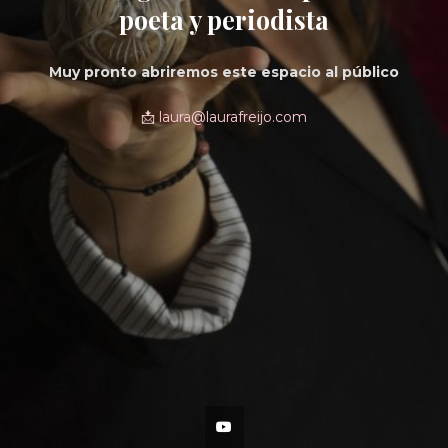
poeta y periodista
Muy pronto abriremos este espacio al público
📩
laura@laurafreijo.com