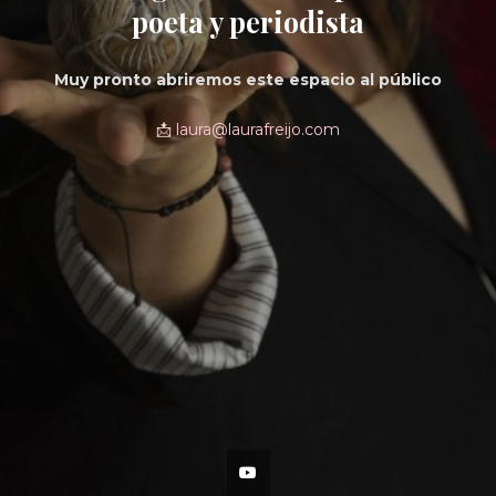
poeta y periodista
Muy pronto abriremos este espacio al público
📩
laura@laurafreijo.com