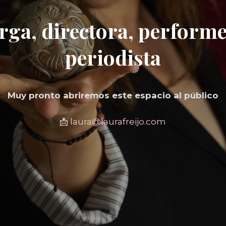
ga, directora, performer
periodista
Muy pronto abriremos este espacio al público
📩
laura@laurafreijo.com