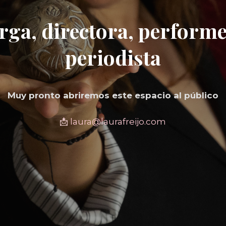
ga, directora, performer
periodista
Muy pronto abriremos este espacio al público
📩
laura@laurafreijo.com