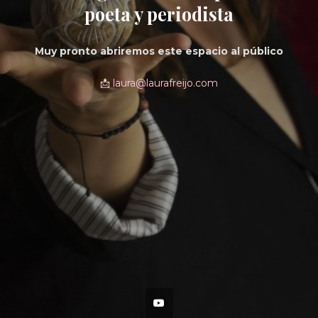
poeta y periodista
Muy pronto abriremos este espacio al público
📩
laura@laurafreijo.com