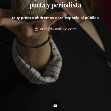
poeta y periodista
Muy pronto abriremos este espacio al público
📩
laura@laurafreijo.com