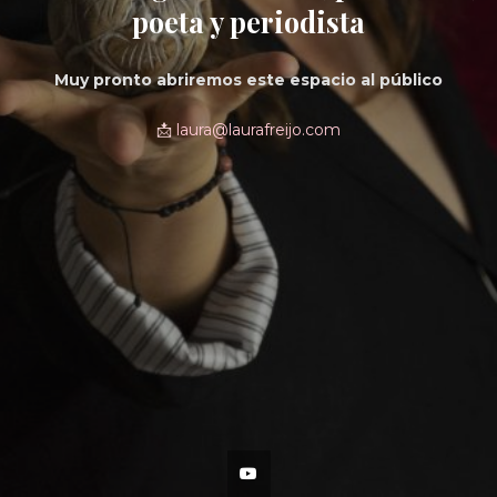
poeta y periodista
Muy pronto abriremos este espacio al público
📩
laura@laurafreijo.com